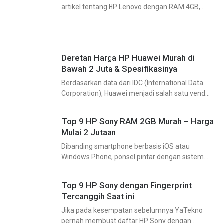
artikel tentang HP Lenovo dengan RAM 4GB,
maka kali ini giliran HP Lenovo dengan RAM 2GB
yang mendapat bagian untuk di ulas. Yap, jika HP
Deretan Harga HP Huawei Murah di
Bawah 2 Juta & Spesifikasinya
Berdasarkan data dari IDC (International Data
Corporation), Huawei menjadi salah satu vendor
smartphone yang mempunyai market share
yang cukup bagus. Bisa dipastikan, jika Apple
Top 9 HP Sony RAM 2GB Murah – Harga
menduduki posisi pertama, Samsung kedua,
Mulai 2 Jutaan
maka
Dibanding smartphone berbasis iOS atau
Windows Phone, ponsel pintar dengan sistem
operasi Android adalah yang paling boros
terhadap penggunaan RAM-nya. Untuk
Top 9 HP Sony dengan Fingerprint
menjalankan sistem operasinya sendiri saja
Tercanggih Saat ini
dibutuhkan setidaknya lebih dari
Jika pada kesempatan sebelumnya YaTekno
pernah membuat daftar HP Sony dengan