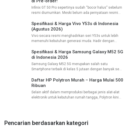
di Pre-order!
Infinix GT 50 Pro sepertinya sudah “bocor halus” sebelum
resmi diumumkan. Meski belum ada pernyataan resmi
dari Infinix Indonesia, info soal harga dan jadwal pre-order
HP gaming terbaru ini sudah
Spesifikasi & Harga Vivo Y53s di Indonesia
(Agustus 2026)
Vivo secara resmi menghadirkan seri Y53s untuk lebih
memenuhi kebutuhan generasi muda. Hadir dengan
spesifikasi dan harga yang menarik, Vivo Y53s cukup
bersaing di kelas harga 3 jutaan. Tidak hanya
Spesifikasi & Harga Samsung Galaxy M52 5G
di Indonesia 2026
Samsung Galaxy M52 5G merupakan salah satu
Smartphone terbaik di kelas 5 jutaan dengan banyak sekali
kelebihan. HP ini awal dirilis pada tanggal 03 Oktober 2021
yang lalu setelah resmi
Daftar HP Polytron Murah – Harga Mulai 500
Ribuan
Selain aktif dalam memproduksi berbagai jenis alat-alat
elektronik untuk kebutuhan rumah tangga, Polytron kini
ikut bersaing atau merambah ke dalam industri
smartphone. Karena pengalamannya, untuk membuat
ponsel pintar yang berkualitas
Pencarian berdasarkan kategori