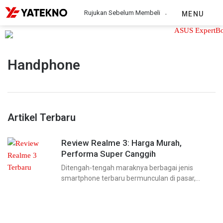
Rujukan Sebelum Membeli
MENU
Handphone
Artikel Terbaru
Review Realme 3: Harga Murah,
Performa Super Canggih
Ditengah-tengah maraknya berbagai jenis
smartphone terbaru bermunculan di pasar,
Realme pun tidak mau kalah saing. Realme
kembali mengejutkan masyarakat dengan
menghadirkan produk terbarunya, yakni Realme
3. Dengan performa smartphone yang