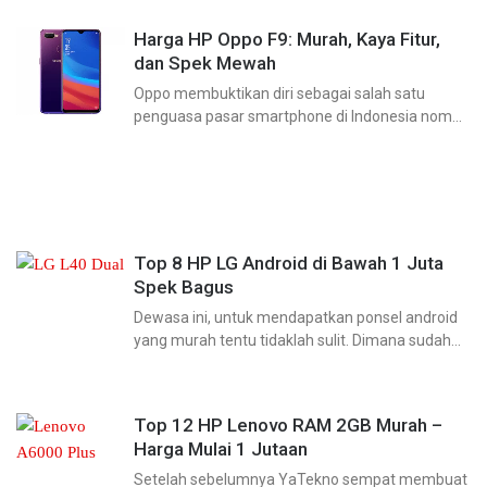
Harga HP Oppo F9: Murah, Kaya Fitur,
dan Spek Mewah
Oppo membuktikan diri sebagai salah satu
penguasa pasar smartphone di Indonesia nomor
dua setelah Samsung. Hal tersebut tak lepas dari
gencarnya promosi yang dilakukan. Selain itu,
produsen asal negeri Tirai
Top 8 HP LG Android di Bawah 1 Juta
Spek Bagus
Dewasa ini, untuk mendapatkan ponsel android
yang murah tentu tidaklah sulit. Dimana sudah
banyak vendor top dunia yang menjajakan
produk smartphone dengan harga yang ramah di
kantong. LG misalnya, produsen asal
Top 12 HP Lenovo RAM 2GB Murah –
Harga Mulai 1 Jutaan
Setelah sebelumnya YaTekno sempat membuat