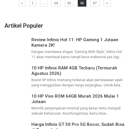
«
1
…
64
65
66
67
»
dibeli
Artikel Populer
Review Infinix Hot 11: HP Gaming 1 Jutaan
Kamera 2K!
Dengan membawa slogan ‘Gaming With Style’, Infinix Hot
11 akan membuat kamu tampil kece maksimal pas lagi
mabar bareng temen ya. Yang pasti desainnya lebih segar
ketimbang pendahulunya Infinix Hot
10 HP Infinix RAM 4GB Terbaru (Termurah
Agustus 2026)
Brand HP Infinix memang terkenal akan pembawaan spek
yang menggiurkan dengan harga terjangkau. Untuk kelas
HP entry-level, HP Infinix RAM 4GB murah dengan harga 1
jutaan begitu laris di pasaran.
10 HP Vivo ROM 64GB Murah 2026 Mulai 1
Jutaan
Memilih penyimpanan internal yang besar tentu menjadi
sebuah keharusan. Keuntungannya, kamu bisa
menampung data-data penting lebih leluasa, bahkan tanpa
memori eksternal sekalipun. HP Vivo ROM 64GB juga bisa
Harga Infinix GT 50 Pro 5G Bocor, Sudah Bisa
jadi solusi