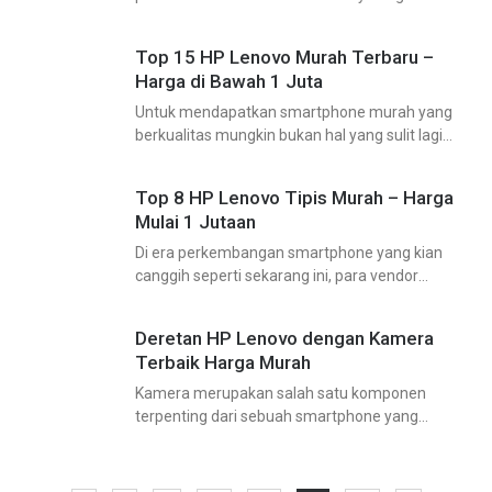
teknologi anti air, maka kali ini giliran HP Sony
dengan teknologi fingerprint sensor (sidik jari)
Top 15 HP Lenovo Murah Terbaru –
yang mendapat bagian untuk di
Harga di Bawah 1 Juta
Untuk mendapatkan smartphone murah yang
berkualitas mungkin bukan hal yang sulit lagi
untuk sekarang ini. Yap, pasalnya pasar ponsel di
Indonesia saat ini telah di huni oleh berbagai
Top 8 HP Lenovo Tipis Murah – Harga
vendor terkemuka
Mulai 1 Jutaan
Di era perkembangan smartphone yang kian
canggih seperti sekarang ini, para vendor
berlomba-lomba bersaing untuk
mempersembahkan sebuah ponsel pintar agar
Deretan HP Lenovo dengan Kamera
lebih diminati. Nah. salah satu kriteria ponsel
Terbaik Harga Murah
yang cukup diminati
Kamera merupakan salah satu komponen
terpenting dari sebuah smartphone yang
seharusnya kita pertimbangkan pada saat
membeli smartphone baru. Untuk saat ini, HP
dengan kamera yang bagus ternyata tidak harus