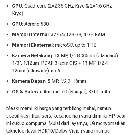
CPU:
Quad-core (2×2.35 GHz Kryo & 2×1.6 GHz
Kryo)
GPU:
Adreno 530
Memori Internal:
32/64/128 GB, 4 GB RAM
Memori Eksternal:
microSD, up to 1 TB
Kamera Belakang
: 13 MP, f/1.8, 30mm (standard),
1/3″, 1.12µm, PDAF, 3-axis OIS + 13 MP, f/2.4,
12mm (ultrawide), no AF
Kamera Depan
: 5 MP, f/2.2, 18mm
OS & Baterai:
Android 7.0 (Nougat), 3300 mAh
Meski memiliki harga yang terbilang mahal, namun
spesifikasi, fitur, serta kecanggihan yang dimiliki HP satu
ini cukup sempurna. Mulai dari layarnya, LG menyematkan
teknologi layar HDR10/Dolby Vision yang mampu