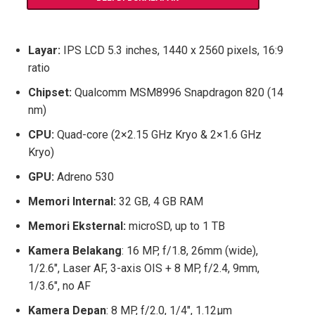
Layar:
IPS LCD 5.3 inches, 1440 x 2560 pixels, 16:9
ratio
Chipset:
Qualcomm MSM8996 Snapdragon 820 (14
nm)
CPU:
Quad-core (2×2.15 GHz Kryo & 2×1.6 GHz
Kryo)
GPU:
Adreno 530
Memori Internal:
32 GB, 4 GB RAM
Memori Eksternal:
microSD, up to 1 TB
Kamera Belakang
: 16 MP, f/1.8, 26mm (wide),
1/2.6″, Laser AF, 3-axis OIS + 8 MP, f/2.4, 9mm,
1/3.6″, no AF
Kamera Depan
: 8 MP, f/2.0, 1/4″, 1.12µm