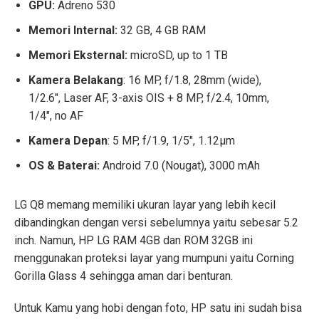
GPU:
Adreno 530
Memori Internal:
32 GB, 4 GB RAM
Memori Eksternal:
microSD, up to 1 TB
Kamera Belakang
: 16 MP, f/1.8, 28mm (wide),
1/2.6″, Laser AF, 3-axis OIS + 8 MP, f/2.4, 10mm,
1/4″, no AF
Kamera Depan
: 5 MP, f/1.9, 1/5″, 1.12µm
OS & Baterai:
Android 7.0 (Nougat), 3000 mAh
LG Q8 memang memiliki ukuran layar yang lebih kecil
dibandingkan dengan versi sebelumnya yaitu sebesar 5.2
inch. Namun,
HP LG RAM 4GB
dan ROM 32GB ini
menggunakan proteksi layar yang mumpuni yaitu Corning
Gorilla Glass 4 sehingga aman dari benturan.
Untuk Kamu yang hobi dengan foto, HP satu ini sudah bisa