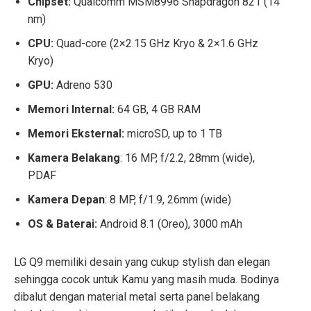
Chipset:
Qualcomm MSM8996 Snapdragon 821 (14
nm)
CPU:
Quad-core (2×2.15 GHz Kryo & 2×1.6 GHz
Kryo)
GPU:
Adreno 530
Memori Internal:
64 GB, 4 GB RAM
Memori Eksternal:
microSD, up to 1 TB
Kamera Belakang
: 16 MP, f/2.2, 28mm (wide),
PDAF
Kamera Depan
: 8 MP, f/1.9, 26mm (wide)
OS & Baterai:
Android 8.1 (Oreo), 3000 mAh
LG Q9 memiliki desain yang cukup stylish dan elegan
sehingga cocok untuk Kamu yang masih muda. Bodinya
dibalut dengan material metal serta panel belakang