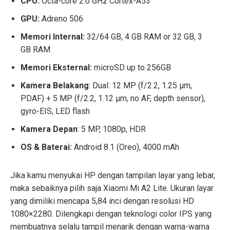
CPU:
Octa-core 2.0 GHz Cortex-A53
GPU:
Adreno 506
Memori Internal:
32/64 GB, 4 GB RAM or 32 GB, 3
GB RAM
Memori Eksternal:
microSD up to 256GB
Kamera Belakang
: Dual: 12 MP (f/2.2, 1.25 μm,
PDAF) + 5 MP (f/2.2, 1.12 μm, no AF, depth sensor),
gyro-EIS, LED flash
Kamera Depan
: 5 MP, 1080p, HDR
OS & Baterai:
Android 8.1 (Oreo), 4000 mAh
Jika kamu menyukai HP dengan tampilan layar yang lebar,
maka sebaiknya pilih saja Xiaomi Mi A2 Lite. Ukuran layar
yang dimiliki mencapa 5,84 inci dengan resolusi HD
1080×2280. Dilengkapi dengan teknologi color IPS yang
membuatnya selalu tampil menarik dengan warna-warna