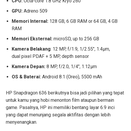
CPU:
Octa-core 1.8 GHz Kryo 260
GPU:
Adreno 509
Memori Internal:
128 GB, 6 GB RAM or 64 GB, 4 GB
RAM
Memori Eksternal:
microSD, up to 256 GB
Kamera Belakang
: 12 MP, f/1.9, 1/2.55″, 1.4µm,
dual pixel PDAF + 5 MP, depth sensor
Kamera Depan:
8 MP, f/2.0, 1/4″, 1.12µm
OS & Baterai:
Android 8.1 (Oreo), 5500 mAh
HP Snapdragon 636 berikutnya bisa jadi pilihan yang tepat
untuk kamu yang hobi menonton film ataupun bermain
game. Pasalnya, HP ini memiliki bentang layar 6.9 inci
yang dapat menunjang segala aktifitas dengan lebih
menyenangkan.