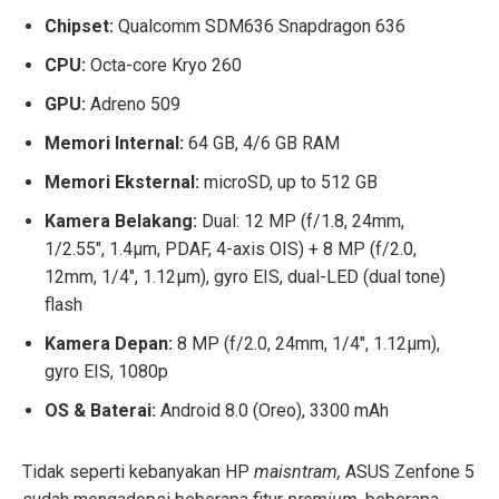
Chipset:
Qualcomm SDM636 Snapdragon 636
CPU:
Octa-core Kryo 260
GPU:
Adreno 509
Memori Internal:
64 GB, 4/6 GB RAM
Memori Eksternal:
microSD, up to 512 GB
Kamera Belakang:
Dual: 12 MP (f/1.8, 24mm,
1/2.55″, 1.4µm, PDAF, 4-axis OIS) + 8 MP (f/2.0,
12mm, 1/4″, 1.12µm), gyro EIS, dual-LED (dual tone)
flash
Kamera Depan:
8 MP (f/2.0, 24mm, 1/4″, 1.12µm),
gyro EIS, 1080p
OS & Baterai:
Android 8.0 (Oreo), 3300 mAh
Tidak seperti kebanyakan HP
maisntram,
ASUS Zenfone 5