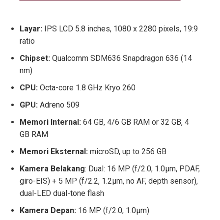
Layar:
IPS LCD 5.8 inches, 1080 x 2280 pixels, 19:9
ratio
Chipset:
Qualcomm SDM636 Snapdragon 636 (14
nm)
CPU:
Octa-core 1.8 GHz Kryo 260
GPU:
Adreno 509
Memori Internal:
64 GB, 4/6 GB RAM or 32 GB, 4
GB RAM
Memori Eksternal:
microSD, up to 256 GB
Kamera Belakang
: Dual: 16 MP (f/2.0, 1.0µm, PDAF,
giro-EIS) + 5 MP (f/2.2, 1.2µm, no AF, depth sensor),
dual-LED dual-tone flash
Kamera Depan:
16 MP (f/2.0, 1.0µm)