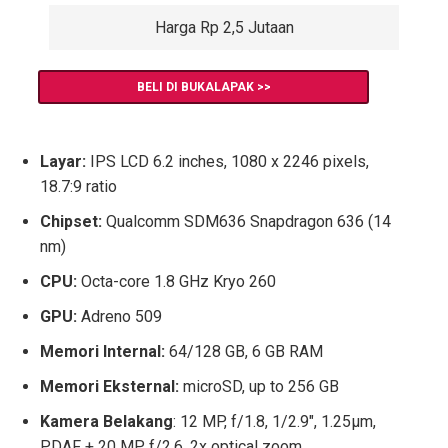
Harga Rp 2,5 Jutaan
BELI DI BUKALAPAK >>
Layar:
IPS LCD 6.2 inches, 1080 x 2246 pixels,
18.7:9 ratio
Chipset:
Qualcomm SDM636 Snapdragon 636 (14
nm)
CPU:
Octa-core 1.8 GHz Kryo 260
GPU:
Adreno 509
Memori Internal:
64/128 GB, 6 GB RAM
Memori Eksternal:
microSD, up to 256 GB
Kamera Belakang
: 12 MP, f/1.8, 1/2.9″, 1.25µm,
PDAF + 20 MP, f/2.6, 2x optical zoom