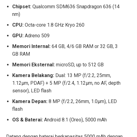
Chipset:
Qualcomm SDM636 Snapdragon 636 (14
nm)
CPU:
Octa-core 1.8 GHz Kryo 260
GPU:
Adreno 509
Memori Internal:
64 GB, 4/6 GB RAM or 32 GB, 3
GB RAM
Memori Eksternal:
microSD, up to 512 GB
Kamera Belakang:
Dual: 13 MP (f/2.2, 25mm,
1.12µm, PDAF) + 5 MP (f/2.4, 1.12µm, no AF, depth
sensor), LED flash
Kamera Depan:
8 MP (f/2.2, 26mm, 1.0µm), LED
flash
OS & Baterai:
Android 8.1 (Oreo), 5000 mAh
Datang dengan baterai berkapasitas 5000 mAh dengan