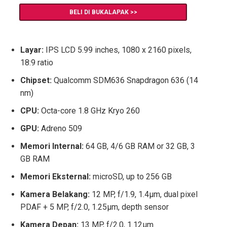
BELI DI BUKALAPAK >>
Layar:
IPS LCD 5.99 inches, 1080 x 2160 pixels,
18:9 ratio
Chipset:
Qualcomm SDM636 Snapdragon 636 (14
nm)
CPU:
Octa-core 1.8 GHz Kryo 260
GPU:
Adreno 509
Memori Internal:
64 GB, 4/6 GB RAM or 32 GB, 3
GB RAM
Memori Eksternal:
microSD, up to 256 GB
Kamera Belakang:
12 MP, f/1.9, 1.4µm, dual pixel
PDAF + 5 MP, f/2.0, 1.25µm, depth sensor
Kamera Depan:
13 MP, f/2.0, 1.12µm