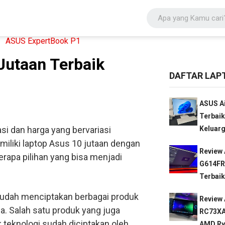
Jutaan Terbaik
DAFTAR LAP
ASUS Ai
Terbaik
asi dan harga yang bervariasi
Keluarg
miliki
laptop Asus 10 jutaan
dengan
Review 
erapa pilihan yang bisa menjadi
G614FR
Terbaik
sudah menciptakan berbagai produk
Review
a. Salah satu produk yang juga
RC73XA
 teknologi sudah diciptakan oleh
AMD Ryz