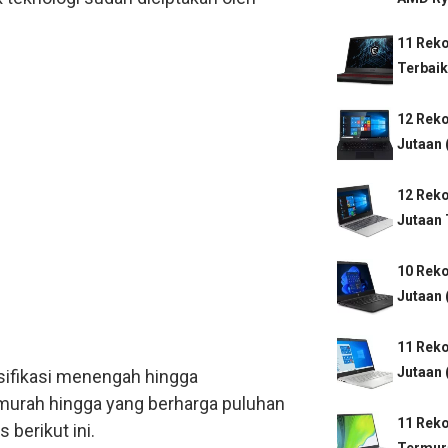
11 Rek
Terbaik
12 Rek
Jutaan 
12 Rek
Jutaan 
10 Rek
Jutaan 
11 Rek
Jutaan 
esifikasi menengah hingga
a murah hingga yang berharga puluhan
11 Rek
s berikut ini.
Termur