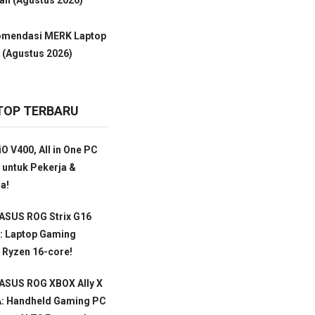
omendasi MERK Laptop
 (Agustus 2026)
TOP TERBARU
O V400, All in One PC
 untuk Pekerja &
a!
ASUS ROG Strix G16
: Laptop Gaming
 Ryzen 16-core!
 ASUS ROG XBOX Ally X
: Handheld Gaming PC