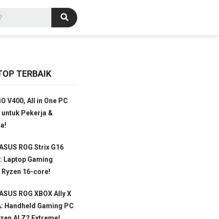
TOP TERBAIK
O V400, All in One PC
 untuk Pekerja &
a!
ASUS ROG Strix G16
: Laptop Gaming
 Ryzen 16-core!
 ASUS ROG XBOX Ally X
: Handheld Gaming PC
en AI Z2 Extreme!