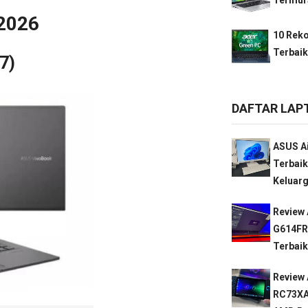
 2026
10 Rek
Terbaik
7)
DAFTAR LAP
ASUS Ai
Terbaik
Keluarg
Review 
G614FR
Terbaik
Review
RC73XA