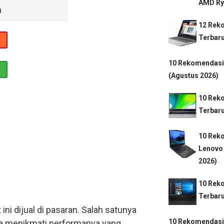
AMD Ryz
n
12 Rek
Terbaru
10 Rekomendasi
(Agustus 2026)
10 Rek
Terbaru
10 Rek
Lenovo
2026)
10 Rek
Terbaru
ni dijual di pasaran. Salah satunya
10 Rekomendasi
sa menikmati performanya yang