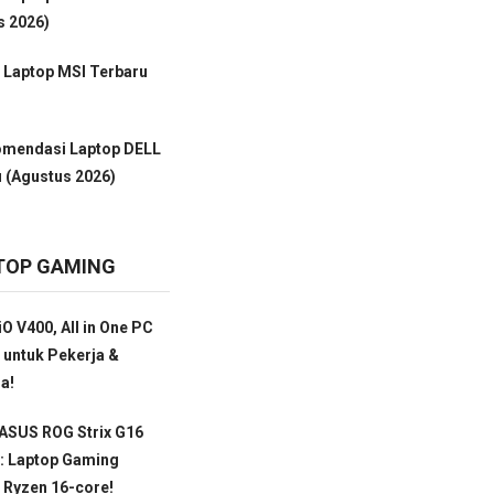
s 2026)
 Laptop MSI Terbaru
omendasi Laptop DELL
 (Agustus 2026)
TOP GAMING
O V400, All in One PC
 untuk Pekerja &
a!
ASUS ROG Strix G16
: Laptop Gaming
 Ryzen 16-core!