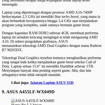
yang memukau dengan harga terjangkau untuk laptop kelas
menengah.
Laptop yang dipertenagai dengan prosesor AMD A10-7400P
berkecepatan 2,5 GHz ini memiliki fitur
turbo boost,
yang mana ia
akan bertambah kecepatannya hingga 3,4 GHz saat menjalankan
program yang kompleks, salah satunya bermain game berat.
Dengan kapasitas RAM DDR3 sebesar 4GB, membuat performa
laptop ini semakin kencang mengingat ia telah mengusung AMD
A10. Di sektor pengolahan grafisnya, ASUS
menanamkan teknologi AMD Dual Graphics dengan nama Radeon
R7 M265DX.
Teknologi Dual Graphics tersebut tentunya menghasilkan performa
yang sangat baik ketika menjalankan game berat sekelas Call of
Duty. Laptop seluas 15.6″ ini memiliki Harddisk sebesar 1TB.
Menyimpan banyak data penting seperti game, film, dan lain
sebagainya tentu tidak menjadi masalah.
Lihat juga:
Jajaran Laptop ASUS SSD
9. ASUS A455LF-WX049D
Harga Rp 5,2 Jutaan