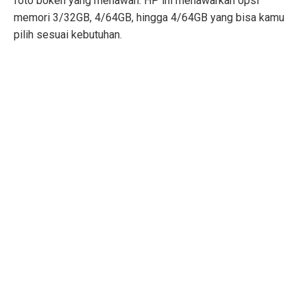
foto bokeh yang menawan. HP ini menawarkan opsi
memori 3/32GB, 4/64GB, hingga 4/64GB yang bisa kamu
pilih sesuai kebutuhan.