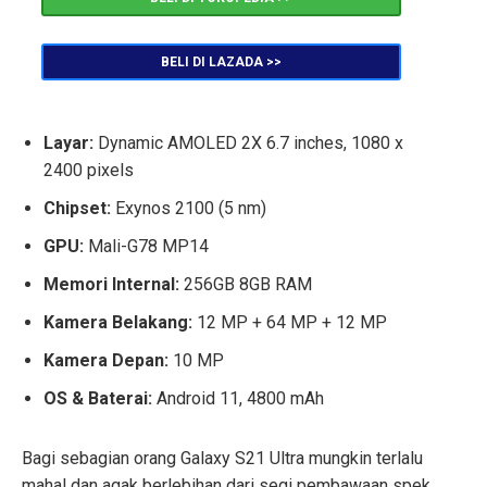
BELI DI LAZADA >>
Layar:
Dynamic AMOLED 2X 6.7 inches, 1080 x
2400 pixels
Chipset:
Exynos 2100 (5 nm)
GPU:
Mali-G78 MP14
Memori Internal:
256GB 8GB RAM
Kamera Belakang:
12 MP + 64 MP + 12 MP
Kamera Depan:
10 MP
OS & Baterai:
Android 11, 4800 mAh
Bagi sebagian orang Galaxy S21 Ultra mungkin terlalu
mahal dan agak berlebihan dari segi pembawaan spek.