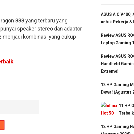
ASUS AiO V400, A
dragon 888 yang terbaru yang
untuk Pekerja & 
mpunyai speaker stereo dan adaptor
Review ASUS ROG
12 menjadi kombinasi yang cukup
Laptop Gaming T
Review ASUS ROG
rbaik
Handheld Gamin
Extreme!
12 HP Gaming Mu
Dewa! (Agustus 
11 HP 
Terbaik
12 HP Gaming Ha
(Agustus 2026)