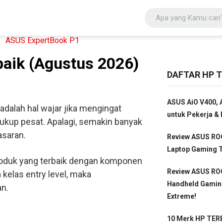
baik (Agustus 2026)
DAFTAR HP T
ASUS AiO V400, A
adalah hal wajar jika mengingat
untuk Pekerja & 
kup pesat. Apalagi, semakin banyak
asaran.
Review ASUS ROG
Laptop Gaming T
roduk yang terbaik dengan komponen
Review ASUS ROG
kelas entry level, maka
Handheld Gamin
an.
Extreme!
10 Merk HP TERB