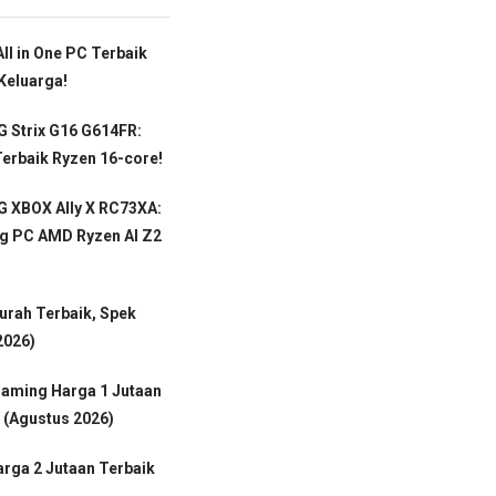
ll in One PC Terbaik
Keluarga!
 Strix G16 G614FR:
erbaik Ryzen 16-core!
 XBOX Ally X RC73XA:
g PC AMD Ryzen AI Z2
rah Terbaik, Spek
2026)
Gaming Harga 1 Jutaan
 (Agustus 2026)
rga 2 Jutaan Terbaik