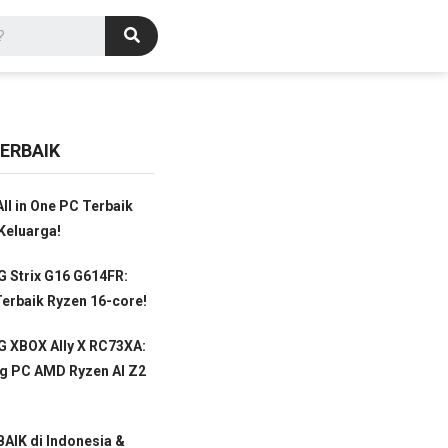
ERBAIK
ll in One PC Terbaik
Keluarga!
 Strix G16 G614FR:
erbaik Ryzen 16-core!
 XBOX Ally X RC73XA:
g PC AMD Ryzen AI Z2
AIK di Indonesia &