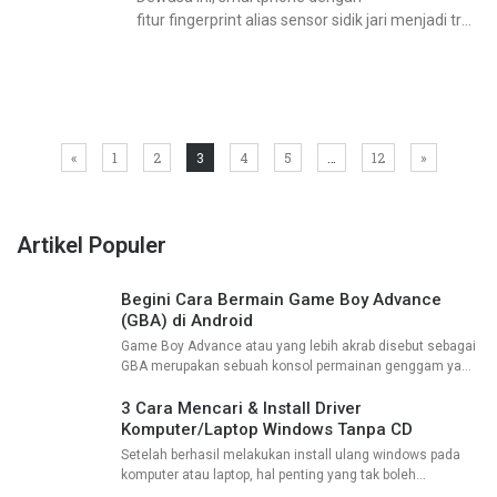
fitur fingerprint alias sensor sidik jari menjadi tren
tersendiri bagi banyak orang. Dengan memiliki
fitur canggih tersebut, pengguna tentu akan
merasa lebih aman untuk
memproteksi smartphone kesayangannya
menggunakan sidik jari. Namun ada
«
1
2
3
4
5
…
12
»
Artikel Populer
Begini Cara Bermain Game Boy Advance
(GBA) di Android
Game Boy Advance atau yang lebih akrab disebut sebagai
GBA merupakan sebuah konsol permainan genggam yang
dikembangkan oleh perusahaan ternama, yakni Nintendo.
Konsol yang sempat populer pada zamannya ini telah
3 Cara Mencari & Install Driver
Komputer/Laptop Windows Tanpa CD
Setelah berhasil melakukan install ulang windows pada
komputer atau laptop, hal penting yang tak boleh
terlewatkan adalah menginstall semua drivers yang