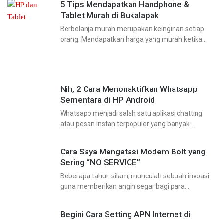
5 Tips Mendapatkan Handphone &
Tablet Murah di Bukalapak
Berbelanja murah merupakan keinginan setiap
orang. Mendapatkan harga yang murah ketika
berbelanja penuh dengan tantangan. Tantangan
tersebut mulai dari menawar harganya, mencari
diskon, mencari promosi dan lain sebagainya.
Para shopper
Nih, 2 Cara Menonaktifkan Whatsapp
Sementara di HP Android
Whatsapp menjadi salah satu aplikasi chatting
atau pesan instan terpopuler yang banyak
digunakan oleh pengguna smartphone,
termasuk di android sendiri. Yap, kegunaan
Cara Saya Mengatasi Modem Bolt yang
Whatsapp sendiri cukup berarti bagi kehidupan
Sering “NO SERVICE”
sehari-hari, baik
Beberapa tahun silam, munculah sebuah invoasi
guna memberikan angin segar bagi para
pengguna internet di Indonesia. Ya, saat itu PT
Internux bekerjasama dengan Mitsui & Co telah
Begini Cara Setting APN Internet di
memperkenalkan layanan data