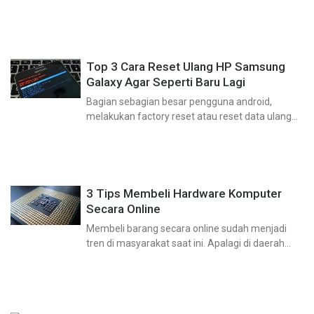
Top 3 Cara Reset Ulang HP Samsung
Galaxy Agar Seperti Baru Lagi
Bagian sebagian besar pengguna android,
melakukan factory reset atau reset data ulang
dilakukan karena beberapa sebab, seperti
mengalami bootloop, kondisi android yang sudah
tidak prima, kerusakan perangkat lunak, dan
masih
3 Tips Membeli Hardware Komputer
Secara Online
Membeli barang secara online sudah menjadi
tren di masyarakat saat ini. Apalagi di daerah
perkotaan yang padat penduduk dan lalu
lintasnya selalu ramai. Tentu membuat sebagian
orang berpikir dua kali