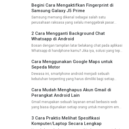
dibutuhkan. Hal ini sebenarnya sangat mudah dilakukan
Begini Cara Mengaktifkan Fingerprint di
kalau kita
Samsung Galaxy J5 Prime
Samsung memang dikenal sebagai salah satu
perusahaan raksasa yang selalu menggebrak pasar
smartphone dengan meluncurkan berbagai varian ponsel
pintar. Seperti halnya dalam seri J5, ponsel pintar tersebut
2 Cara Mengganti Background Chat
mengalami beberapa perubahan
Whatsapp di Android
Bosan dengan tampilan latar belakang chat pada aplikasi
Whatsapp di handphone kamu? Jika iya, solusi yang tepat
adalah merubah tampilan latar belakang chat pada
aplikasi WA milikmu dengan berbagai foto dari galeri
Cara Menggunakan Google Maps untuk
Sepeda Motor
Dewasa ini, smartphone android menjadi sebuah
kebutuhan terpenting yang harus dimiliki bagi setiap
orang. Contoh kecilnya, jika seseorang ingin mengunjungi
sebuah tempat namun tidak tahu jalannya, tentu bisa
Cara Mudah Menghapus Akun Gmail di
mengandalkan aplikasi
Perangkat Android Lain
Gmail merupakan sebuah layanan email berbasis web
yang biasa digunakan setiap orang untuk mengirim email
penting, baik itu data maupun hal penting lainnya. Google
Mail sendiri disediakan secara gratis oleh
3 Cara Praktis Melihat Spesifikasi
Komputer/Laptop Secara Lengkap