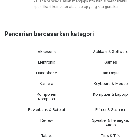
Ya, ada banyak alasan mengapa kita harus mengetahui
spesifikasi komputer atau laptop yang kita gunakan.
Misalnya, saat sebelum kita menginstall software grafis
atau game berat. Tentu, kita harus terlebih dahulu
Pencarian berdasarkan kategori
Aksesoris
Aplikasi & Software
Elektronik
Games
Handphone
Jam Digital
Kamera
Keyboard & Mouse
Komponen
Komputer & Laptop
Komputer
Powerbank & Baterai
Printer & Scanner
Review
Speaker & Perangkat
Audio
Tablet
Tips & Trik