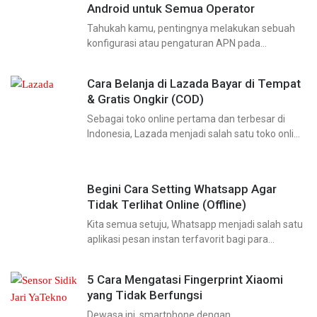
Android untuk Semua Operator
Tahukah kamu, pentingnya melakukan sebuah
konfigurasi atau pengaturan APN pada
smartphone yaitu agar pengguna dapat
terkoneksi ke jaringan internet dengan baik. Jika
Cara Belanja di Lazada Bayar di Tempat
kamu belum mengaturnya, kemungkinan kamu
& Gratis Ongkir (COD)
tidak bisa terhubung ke
Sebagai toko online pertama dan terbesar di
Indonesia, Lazada menjadi salah satu toko online
yang akan memenuhi kebutuhanmu dengan
berbagai produk yang kamu cari dan butuhkan.
Mengapa banyak orang tertarik
Begini Cara Setting Whatsapp Agar
Tidak Terlihat Online (Offline)
Kita semua setuju, Whatsapp menjadi salah satu
aplikasi pesan instan terfavorit bagi para
pengguna smartphone. Selain dapat mengirim
pesan, kita juga bisa memaanfaatkan fitur
5 Cara Mengatasi Fingerprint Xiaomi
panggilan telepon secara gratis yang digunakan
yang Tidak Berfungsi
Dewasa ini, smartphone dengan