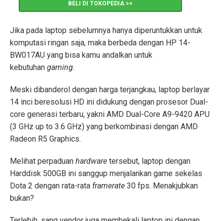
BELI DI TOKOPEDIA >>
Jika pada laptop sebelumnya hanya diperuntukkan untuk
komputasi ringan saja, maka berbeda dengan HP 14-
BW017AU yang bisa kamu andalkan untuk
kebutuhan
gaming.
Meski dibanderol dengan harga terjangkau, laptop berlayar
14 inci beresolusi HD ini didukung dengan prosesor Dual-
core generasi terbaru, yakni AMD Dual-Core A9-9420 APU
(3 GHz up to 3.6 GHz) yang berkombinasi dengan AMD
Radeon R5 Graphics.
Melihat perpaduan
hardware
tersebut, laptop dengan
Harddisk 500GB ini sanggup menjalankan game sekelas
Dota 2 dengan rata-rata
framerate
30 fps. Menakjubkan
bukan?
Terlebih, sang vendor juga membekali laptop ini dengan