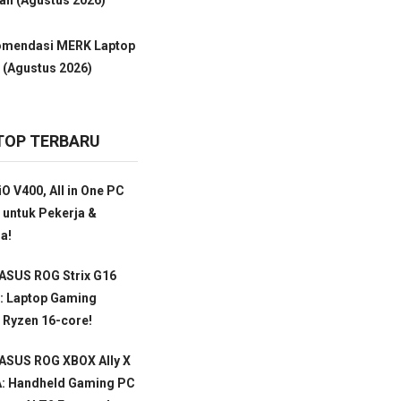
omendasi MERK Laptop
 (Agustus 2026)
TOP TERBARU
O V400, All in One PC
 untuk Pekerja &
a!
ASUS ROG Strix G16
: Laptop Gaming
 Ryzen 16-core!
 ASUS ROG XBOX Ally X
: Handheld Gaming PC