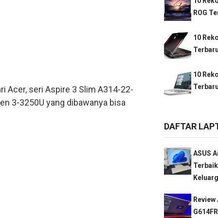
10 Rek
ROG Ter
10 Rek
Terbaru
10 Rek
Terbaru
Acer, seri Aspire 3 Slim A314-22-
yzen 3-3250U yang dibawanya bisa
DAFTAR LAP
ASUS Ai
Terbaik
Keluarg
Review 
G614FR