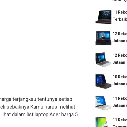
11 Rek
Terbaik
12 Rek
Jutaan 
12 Rek
Jutaan 
10 Rek
Jutaan 
arga terjangkau tentunya setiap
11 Rek
Jutaan 
li sebaiknya Kamu harus melihat
ihat dalam list laptop Acer harga 5
11 Rek
Termur