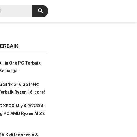
ERBAIK
ll in One PC Terbaik
Keluarga!
 Strix G16 G614FR:
erbaik Ryzen 16-core!
 XBOX Ally X RC73XA:
g PC AMD Ryzen AI Z2
AIK di Indonesia &