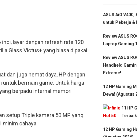
ASUS AiO V400, A
untuk Pekerja & 
Review ASUS ROG
nci, layar dengan refresh rate 120
Laptop Gaming T
la Glass Victus+ yang biasa dipakai
Review ASUS ROG
Handheld Gamin
Extreme!
at dan juga hemat daya, HP dengan
i untuk bermain game. Untuk harga
12 HP Gaming Mu
yang berpadu internal memori
Dewa! (Agustus 
11 HP 
an setup Triple kamera 50 MP yang
Terbaik
si minim cahaya.
12 HP Gaming Ha
(Agustus 2026)