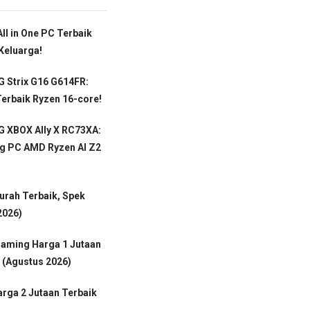
ll in One PC Terbaik
Keluarga!
 Strix G16 G614FR:
erbaik Ryzen 16-core!
 XBOX Ally X RC73XA:
g PC AMD Ryzen AI Z2
rah Terbaik, Spek
2026)
Gaming Harga 1 Jutaan
 (Agustus 2026)
rga 2 Jutaan Terbaik