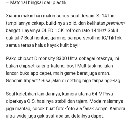
– Material bingkai dari plastik
Xiaomi makin hari makin serius soal desain. Si 14T ini
tampilannya cakep, build-nya solid, dan kelihatan
premium
banget. Layarnya OLED 1.5K, refresh rate 144Hz! Gokil
gak tuh? Buat nonton, gaming, sampe scrolling IG/TikTok,
semua terasa halus kayak kulit bayi!
Pake chipset Dimensity 8300 Ultra sebagai otaknya, ini
bukan chipset kaleng-kaleng, bos! Multitasking jalan
lancar, buka app cepet, main game berat juga aman.
Genshin Impact? Bisa jalan di setting high tanpa nge-lag.
Soal kelebihan lain darinya, kamera utama 64 MPnya
diperkaya OIS, hasilnya stabil dan tajem. Mode malamnya
juga mantap, cocok buat foto-foto ala “anak senja”. Kamera
ultra-wide juga gak asal-asalan, detailnya dapet.