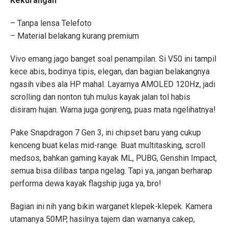
Kekurangan
– Tanpa lensa Telefoto
– Material belakang kurang premium
Vivo emang jago banget soal penampilan. Si V50 ini tampil
kece abis, bodinya tipis, elegan, dan bagian belakangnya
ngasih vibes ala HP mahal. Layarnya AMOLED 120Hz, jadi
scrolling dan nonton tuh mulus kayak jalan tol habis
disiram hujan. Warna juga gonjreng, puas mata ngelihatnya!
Pake Snapdragon 7 Gen 3, ini chipset baru yang cukup
kenceng buat kelas mid-range. Buat multitasking, scroll
medsos, bahkan gaming kayak ML, PUBG, Genshin Impact,
semua bisa dilibas tanpa ngelag. Tapi ya, jangan berharap
performa dewa kayak flagship juga ya, bro!
Bagian ini nih yang bikin warganet klepek-klepek. Kamera
utamanya 50MP, hasilnya tajem dan warnanya cakep,