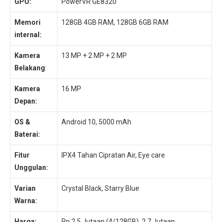
GPU:
PowerVR GE8320
Memori
128GB 4GB RAM, 128GB 6GB RAM
internal:
Kamera
13 MP + 2 MP + 2 MP
Belakang
:
Kamera
16 MP
Depan:
OS &
Android 10, 5000 mAh
Baterai:
Fitur
IPX4 Tahan Cipratan Air, Eye care
Unggulan:
Varian
Crystal Black, Starry Blue
Warna:
Harga:
Rp 2,5 Jutaan (4/128GB), 2,7 Jutaan