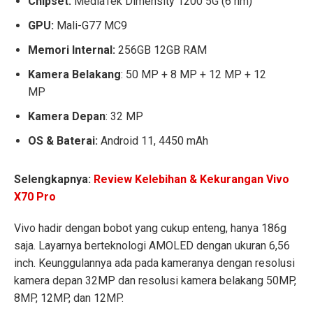
Chipset:
MediaTek Dimensity 1200 5G (6 nm)
GPU:
Mali-G77 MC9
Memori Internal:
256GB 12GB RAM
Kamera Belakang
: 50 MP + 8 MP + 12 MP + 12
MP
Kamera Depan
: 32 MP
OS & Baterai:
Android 11, 4450 mAh
Selengkapnya:
Review Kelebihan & Kekurangan Vivo
X70 Pro
Vivo hadir dengan bobot yang cukup enteng, hanya 186g
saja. Layarnya berteknologi AMOLED dengan ukuran 6,56
inch. Keunggulannya ada pada kameranya dengan resolusi
kamera depan 32MP dan resolusi kamera belakang 50MP,
8MP, 12MP, dan 12MP.