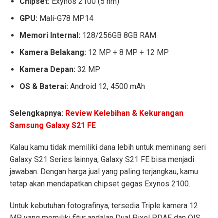
Chipset:
Exynos 2100 (5 nm)
GPU:
Mali-G78 MP14
Memori Internal:
128/256GB 8GB RAM
Kamera Belakang:
12 MP + 8 MP + 12 MP
Kamera Depan:
32 MP
OS & Baterai:
Android 12, 4500 mAh
Selengkapnya:
Review Kelebihan & Kekurangan
Samsung Galaxy S21 FE
Kalau kamu tidak memiliki dana lebih untuk meminang seri
Galaxy S21 Series lainnya, Galaxy S21 FE bisa menjadi
jawaban. Dengan harga jual yang paling terjangkau, kamu
tetap akan mendapatkan chipset gegas Exynos 2100.
Untuk kebutuhan fotografinya, tersedia Triple kamera 12
MP yang memiliki fitur andalan Dual Pixel PDAF dan OIS.