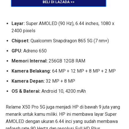
BELI DI LAZADA >>
Layar:
Super AMOLED (90 Hz), 6.44 inches, 1080 x
2400 pixels
Chipset:
Qualcomm Snapdragon 865 5G (7 nm+)
GPU:
Adreno 650
Memori Internal:
256GB 12GB RAM
Kamera Belakang:
64 MP + 12 MP + 8 MP + 2 MP
Kamera Depan:
32 MP + 8 MP
OS & Baterai:
Android 10, 4200 mAh
Relame X50 Pro 5G juga menjadi HP di bawah 9 juta yang
menarik untuk kamu miliki. HP ini membawa layar Super
AMOLED dengan ukuran 6.44 inci yang sudah membawa
refresh rate 90 Hertz dan resolusi Full HD Plus.