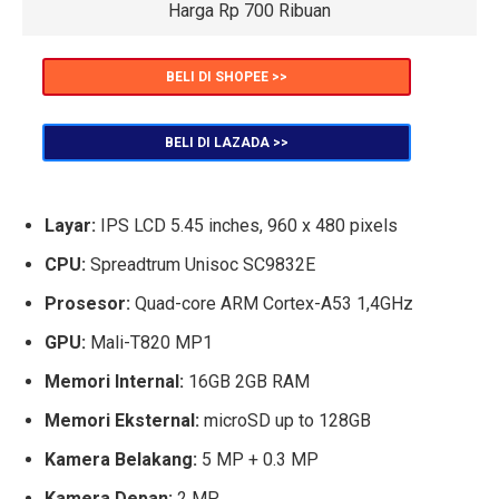
Harga Rp 700 Ribuan
BELI DI SHOPEE >>
BELI DI LAZADA >>
Layar:
IPS LCD 5.45 inches, 960 x 480 pixels
CPU:
Spreadtrum Unisoc SC9832E
Prosesor:
Quad-core ARM Cortex-A53 1,4GHz
GPU:
Mali-T820 MP1
Memori Internal:
16GB 2GB RAM
Memori Eksternal:
microSD up to 128GB
Kamera Belakang:
5 MP + 0.3 MP
Kamera Depan:
2 MP