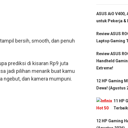
ASUS AiO V400, A
untuk Pekerja & 
Review ASUS ROG
tampil bersih, smooth, dan penuh
Laptop Gaming T
Review ASUS ROG
Handheld Gamin
pa prediksi di kisaran Rp9 juta
Extreme!
isa jadi pilihan menarik buat kamu
rma ngebut, dan kamera mumpuni.
12 HP Gaming Mu
Dewa! (Agustus 
11 HP 
Terbaik
12 HP Gaming Ha
(Agustus 2026)