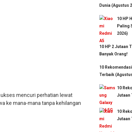
Dunia (Agustus 
10 HP H
Paling
2026)
10 HP 2 Jutaan T
Banyak Orang!
10 Rekomendasi
Terbaik (Agustu
10 Rek
 sukses mencuri perhatian lewat
Jutaan 
awa ke mana-mana tanpa kehilangan
10 Rek
Jutaan 