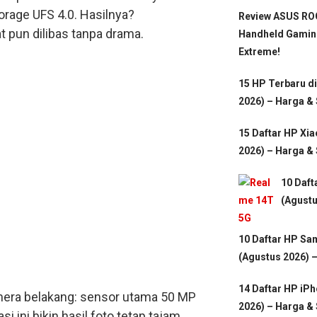
rage UFS 4.0. Hasilnya?
Review ASUS ROG
at pun dilibas tanpa drama.
Handheld Gamin
Extreme!
15 HP Terbaru d
2026) – Harga &
15 Daftar HP Xi
2026) – Harga &
10 Daft
(Agustu
10 Daftar HP Sa
(Agustus 2026) 
14 Daftar HP iP
kamera belakang: sensor utama 50 MP
2026) – Harga &
i ini bikin hasil foto tetap tajam