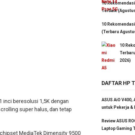
10 Rekomendasi
Terbaik (Agustu
10 Rekomendasi 
(Terbaru Agustu
10 Rek
Terbaru
2026)
DAFTAR HP 
ASUS AiO V400, A
 inci beresolusi 1,5K dengan
untuk Pekerja & 
crolling super halus, dan tetap
Review ASUS ROG
Laptop Gaming T
gai chipset MediaTek Dimensity 9500