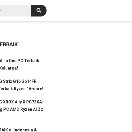
ERBAIK
ll in One PC Terbaik
Keluarga!
 Strix G16 G614FR:
erbaik Ryzen 16-core!
 XBOX Ally X RC73XA:
g PC AMD Ryzen AI Z2
AIK di Indonesia &