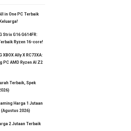
ll in One PC Terbaik
Keluarga!
 Strix G16 G614FR:
erbaik Ryzen 16-core!
 XBOX Ally X RC73XA:
g PC AMD Ryzen AI Z2
rah Terbaik, Spek
2026)
Gaming Harga 1 Jutaan
 (Agustus 2026)
rga 2 Jutaan Terbaik