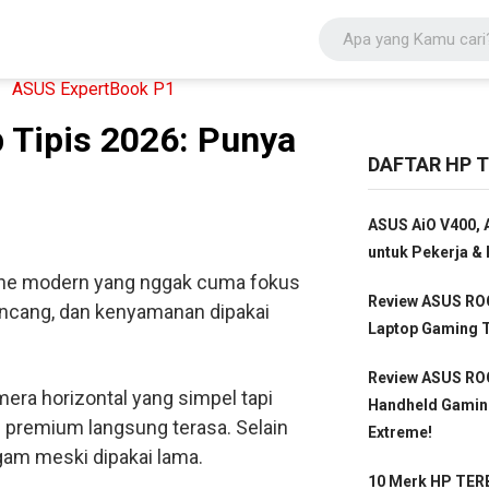
p Tipis 2026: Punya
DAFTAR HP T
ASUS AiO V400, A
untuk Pekerja & 
one modern yang nggak cuma fokus
Review ASUS ROG
kencang, dan kenyamanan dipakai
Laptop Gaming T
Review ASUS ROG
mera horizontal yang simpel tapi
Handheld Gamin
an premium langsung terasa. Selain
Extreme!
gam meski dipakai lama.
10 Merk HP TERB