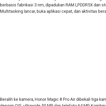
berbasis fabrikasi 3 nm, dipadukan RAM LPDDR5X dan sto
Multitasking lancar, buka aplikasi cepat, dan aktivitas ber
Beralih ke kamera, Honor Magic 8 Pro Air dibekali tiga 
dengan OIS, ultrawide 50 MP, dan telefoto 64 MP. Kombinas