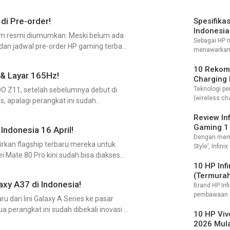
yang menjaj
smartphone 
di Pre-order!
di kantong. 
Spesifika
Indonesia
elum resmi diumumkan. Meski belum ada
Sebagai HP 
a dan jadwal pre-order HP gaming terbaru
menawarkan s
menarik perh
terbilang el
10 Rekom
 & Layar 165Hz!
sebagai sas
Charging 
tampil lebih
2026)
Teknologi pe
QOO Z11, setelah sebelumnya debut di
(wireless ch
s, apalagi perangkat ini sudah
memberikan 
daya yang leb
Review Inf
kamu bisa me
Gaming 1
Indonesia 16 April!
charging de
Dengan mem
kan flagship terbaru mereka untuk
terjangkau j
Style’, Infi
i Mate 80 Pro kini sudah bisa diakses
kamu tampil
mabar bareng
10 HP Inf
desainnya le
(Termura
xy A37 di Indonesia!
pendahulunya
Brand HP Inf
pembawaan 
dari lini Galaxy A Series ke pasar
dengan harga
a perangkat ini sudah dibekali inovasi AI
HP entry-lev
10 HP Vi
dengan harga 
2026 Mula