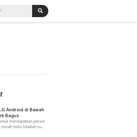
r
LG Android di Bawah
ek Bagus
 untuk mendapatkan ponsel
 murah tentu tidaklah sulit.
h banyak vendor top dunia