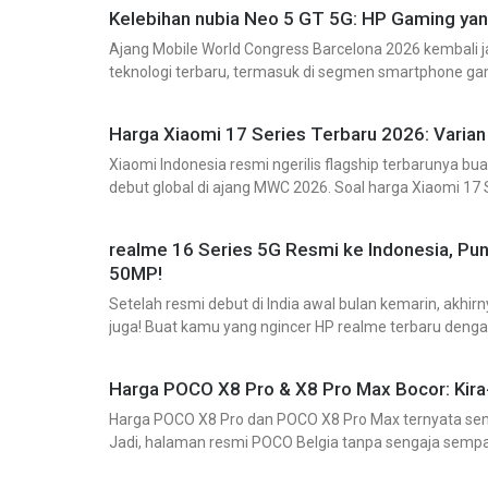
Kelebihan nubia Neo 5 GT 5G: HP Gaming yan
Ajang Mobile World Congress Barcelona 2026 kembali j
teknologi terbaru, termasuk di segmen smartphone ga
perhatian adalah smartphone gaming terbaru dari
Harga Xiaomi 17 Series Terbaru 2026: Varian 
Xiaomi Indonesia resmi ngerilis flagship terbarunya b
debut global di ajang MWC 2026. Soal harga Xiaomi 1
premium, tapi kabar baiknya
realme 16 Series 5G Resmi ke Indonesia, P
50MP!
Setelah resmi debut di India awal bulan kemarin, akhi
juga! Buat kamu yang ngincer HP realme terbaru denga
senyum lebar. Karena
Harga POCO X8 Pro & X8 Pro Max Bocor: Kira-
Harga POCO X8 Pro dan POCO X8 Pro Max ternyata semp
Jadi, halaman resmi POCO Belgia tanpa sengaja sempa
akhirnya