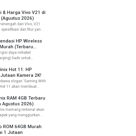
akan produk
dengan harga yang ramah
LG misalnya, produsen asal
si & Harga Vivo V21 di
 (Agustus 2026)
menengah dari Vivo, V21
pesifikasi dan fitur yang
atian. Desain yang
egan menjadikan HP ini
endasi HP Wireless
aran anak muda yang ingin
Murah (Terbaru
 kece saat
ngisi daya nirkabel
arging) hadir untuk
pengalaman pengisian
ih simpel dan efisien. Kini
inix Hot 11: HP
miliki HP wireless
 Jutaan Kamera 2K!
ngan harga yang cukup
bawa slogan ‘Gaming With
uga.
nix Hot 11 akan membuat
 kece maksimal pas lagi
 temen ya. Yang pasti
inix RAM 4GB Terbaru
bih segar ketimbang
h Agustus 2026)
 Infinix Hot
inix memang terkenal akan
spek yang menggiurkan
 terjangkau. Untuk kelas
el, HP Infinix RAM 4GB murah
vo ROM 64GB Murah
1 jutaan begitu laris di
i 1 Jutaan