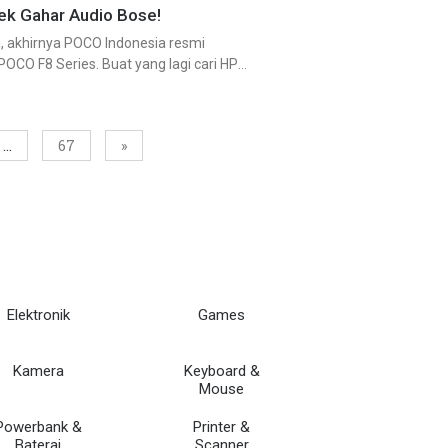
ek Gahar Audio Bose!
u, akhirnya POCO Indonesia resmi
POCO F8 Series. Buat yang lagi cari HP
…
67
»
Elektronik
Games
Kamera
Keyboard &
Mouse
Powerbank &
Printer &
Baterai
Scanner