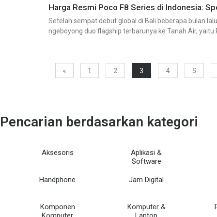
Harga Resmi Poco F8 Series di Indonesia: Sp
Setelah sempat debut global di Bali beberapa bulan lal
ngeboyong duo flagship terbarunya ke Tanah Air, yaitu 
kencang
«
1
2
3
4
5
Pencarian berdasarkan kategori
Aksesoris
Aplikasi &
Software
Handphone
Jam Digital
Komponen
Komputer &
Komputer
Laptop