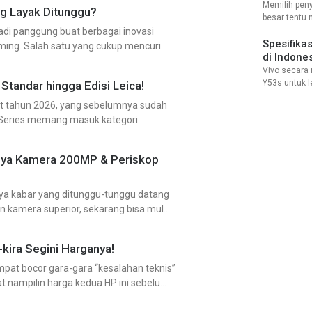
pasaran.
Memilih pen
g Layak Ditunggu?
besar tentu
Keuntungan
adi panggung buat berbagai inovasi
data-data pe
Spesifika
ming. Salah satu yang cukup mencuri
tanpa memori
di Indone
Vivo ROM 64G
Vivo secara
Y53s untuk 
Standar hingga Edisi Leica!
generasi mu
uat tahun 2026, yang sebelumnya sudah
spesifikasi 
7 Series memang masuk kategori
Vivo Y53s cu
3 jutaan. Ti
unya Kamera 200MP & Periskop
rnya kabar yang ditunggu-tunggu datang
n kamera superior, sekarang bisa mulai
kira Segini Harganya!
at bocor gara-gara “kesalahan teknis”
t nampilin harga kedua HP ini sebelum