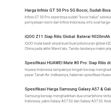
main—udah
Harga Infinix GT 50 Pro 5G Bocor, Sudah Bisa 
Infinix GT 50 Pro sepertinya sudah “bocor halus” seb
pernyataan resmi dari Infinix Indonesia, info soal harg
ini sudah
iQOO Z11 Siap Rilis Global: Baterai 9020mAh
iQOO mulai kasih sinyal kuat buat peluncuran global i
China pada akhir Maret lalu. Tanda-tandanya makin jela
mengantongi berbagai sertifikasi di
Spesifikasi HUAWEI Mate 80 Pro: Siap Rilis di 
Huawei Indonesia tampaknya tengah bersiap menghadir
pasar Tanah Air. Indikasinya, halaman spesifikasi Huawe
publik. Perangkat ini kembali mengedepankan sektor
Spesifikasi Harga Samsung Galaxy A57 & Gala
Samsung bersiap menghadirkan dua smartphone terbaru 
Indonesia, yakni Galaxy A57 5G dan Galaxy A37 5G. Kedu
terbaru