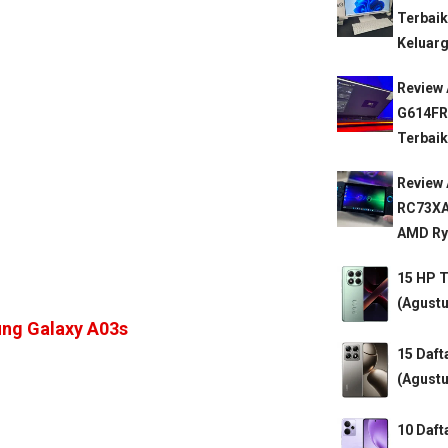
Terbaik
Keluarg
Review 
G614FR
Terbaik
Review
RC73XA
AMD Ryz
15 HP T
(Agustu
ng Galaxy A03s
15 Daft
(Agustu
10 Daft