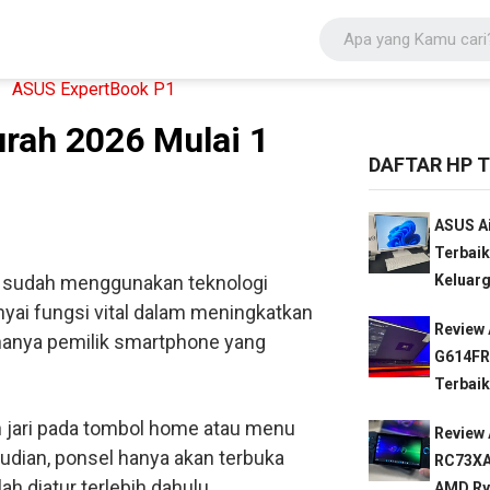
rah 2026 Mulai 1
DAFTAR HP T
ASUS Ai
Terbaik
g sudah menggunakan teknologi
Keluarg
nyai fungsi vital dalam meningkatkan
Review 
hanya pemilik smartphone yang
G614FR
Terbaik
jari pada tombol home atau menu
Review
udian, ponsel hanya akan terbuka
RC73XA
lah diatur terlebih dahulu.
AMD Ryz