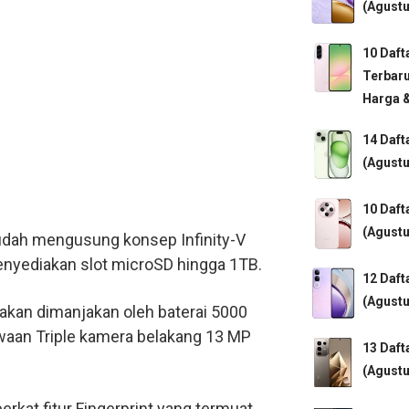
(Agustu
10 Daf
Terbaru
Harga 
14 Daft
(Agustu
10 Daf
(Agustu
sudah mengusung konsep Infinity-V
enyediakan slot microSD hingga 1TB.
12 Daft
(Agustu
akan dimanjakan oleh baterai 5000
waan Triple kamera belakang 13 MP
13 Daft
(Agustu
rkat fitur Fingerprint yang termuat