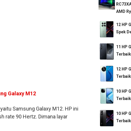
RC73XA
AMD Ryz
12 HP 
Spek De
11 HP 
Terbaik
12 HP 
Terbaik
10 HP 
ung Galaxy M12
Terbaik
yaitu Samsung Galaxy M12. HP ini
10 HP 
 rate 90 Hertz. Dimana layar
Terbaik