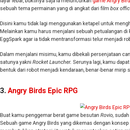
layar lebar, buktinya saja ia meluncurkan
game Angry Bir
sebuah tema permainan yang di angkat dari film
box offi
Disini kamu tidak lagi menggunakan ketapel untuk men
Melainkan kamu harus menjalani sebuah petualangan di
EggSpark agar ia tidak mentransformasi telur menjadi rob
Dalam menjalani misimu, kamu dibekali persenjataan can
satunya yakni
Rocket Launcher.
Serunya lagi, kamu dapa
bentuk dari robot menjadi kendaraan, benar-benar mirip se
3.
Angry Birds Epic RPG
Buat kamu penggemar berat game besutan
Rovio,
sudah 
Sebuah game Angry Birds yang dikemas dengan konsep 