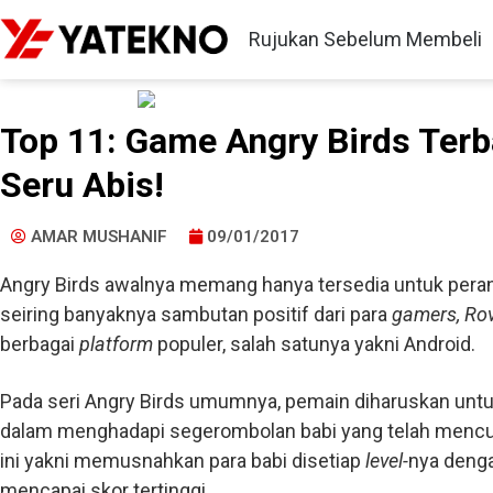
Rujukan Sebelum Membeli
Top 11: Game Angry Birds Terb
Seru Abis!
AMAR MUSHANIF
09/01/2017
Angry Birds awalnya memang hanya tersedia untuk peran
seiring banyaknya sambutan positif dari para
gamers, Ro
berbagai
platform
populer, salah satunya yakni Android.
Pada seri Angry Birds umumnya, pemain diharuskan un
dalam menghadapi segerombolan babi yang telah mencuri t
ini yakni memusnahkan para babi disetiap
level-
nya deng
mencapai skor tertinggi.