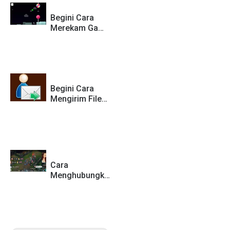
Begini Cara
Merekam Game
di Android
Sebagai Video
(No Root)
Begini Cara
Mengirim File
Berukuran
Besar Jarak
Jauh via
Internet
Cara
Menghubungkan
BIGO LIVE Ke
PC/Laptop Saat
Bermain Game