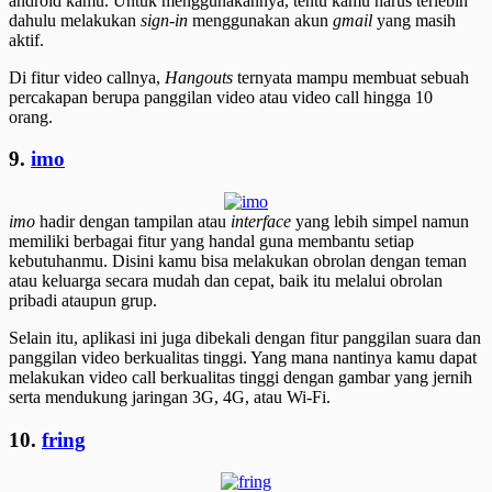
android kamu. Untuk menggunakannya, tentu kamu harus terlebih
dahulu melakukan
sign-in
menggunakan akun
gmail
yang masih
aktif.
Di fitur video callnya,
Hangouts
ternyata mampu membuat sebuah
percakapan berupa panggilan video atau video call hingga 10
orang.
9.
imo
imo
hadir dengan tampilan atau
interface
yang lebih simpel namun
memiliki berbagai fitur yang handal guna membantu setiap
kebutuhanmu. Disini kamu bisa melakukan obrolan dengan teman
atau keluarga secara mudah dan cepat, baik itu melalui obrolan
pribadi ataupun grup.
Selain itu, aplikasi ini juga dibekali dengan fitur panggilan suara dan
panggilan video berkualitas tinggi. Yang mana nantinya kamu dapat
melakukan video call berkualitas tinggi dengan gambar yang jernih
serta mendukung jaringan 3G, 4G, atau Wi-Fi.
10.
fring