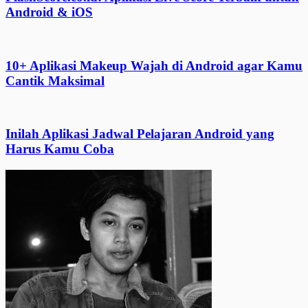
Android & iOS
10+ Aplikasi Makeup Wajah di Android agar Kamu
Cantik Maksimal
Inilah Aplikasi Jadwal Pelajaran Android yang
Harus Kamu Coba