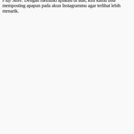
Play Store.
Dengan memiliki aplikasi di atas, kini kamu bisa
memposting apapun pada akun Instagrammu agar terlihat lebih
menarik.