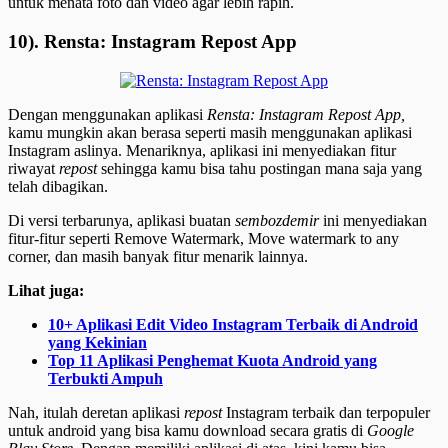
untuk menata foto dan video agar lebih rapih.
10). Rensta: Instagram Repost App
Dengan menggunakan aplikasi
Rensta: Instagram Repost App,
kamu mungkin akan berasa seperti masih menggunakan aplikasi
Instagram aslinya. Menariknya, aplikasi ini menyediakan fitur
riwayat
repost
sehingga kamu bisa tahu postingan mana saja yang
telah dibagikan.
Di versi terbarunya, aplikasi buatan
sembozdemir
ini menyediakan
fitur-fitur seperti Remove Watermark, Move watermark to any
corner, dan masih banyak fitur menarik lainnya.
Lihat juga:
10+ Aplikasi Edit Video Instagram Terbaik di Android
yang Kekinian
Top 11 Aplikasi Penghemat Kuota Android yang
Terbukti Ampuh
Nah, itulah deretan aplikasi
repost
Instagram terbaik dan terpopuler
untuk android yang bisa kamu download secara gratis di
Google