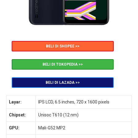
BELI DI SHOPEE >>
BELI DI TOKOPEDIA >>
BELI DI LAZADA >>
Layar:
IPS LCD, 6.5 inches, 720 x 1600 pixels
Chipset:
Unisoc T610 (12 nm)
GPU:
Mali-G52 MP2