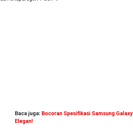
Baca juga:
Bocoran Spesifikasi Samsung Galaxy
Elegan!