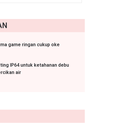
AN
rma game ringan cukup oke
ating IP64 untuk ketahanan debu
rcikan air