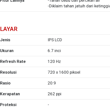
Fitur Lainnya
-Tahan debu dan percikan air
-Diklaim tahan jatuih dari ketingg
LAYAR
Jenis
IPS LCD
Ukuran
6.7 inci
Refresh Rate
120 Hz
Resolusi
720 x 1600 piksel
Rasio
20:9
Kerapatan
262 ppi
Proteksi
-