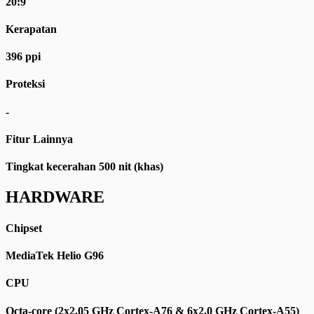
20:9
Kerapatan
396 ppi
Proteksi
-
Fitur Lainnya
Tingkat kecerahan 500 nit (khas)
HARDWARE
Chipset
MediaTek Helio G96
CPU
Octa-core (2x2.05 GHz Cortex-A76 & 6x2.0 GHz Cortex-A55)