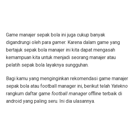
Game manajer sepak bola ini juga cukup banyak
digandrungi oleh para
gamer.
Karena dalam game yang
bertajuk sepak bola manajer ini kita dapat mengasah
kemampuan kita untuk menjadi seorang manajer atau
pelatih sepak bola layaknya sungguhan.
Bagi kamu yang menginginkan rekomendasi game manajer
sepak bola atau football manager
ini, berikut telah
Yatekno
rangkum daftar game
football manager
offline terbaik di
android yang paling seru. Ini dia ulasannya.