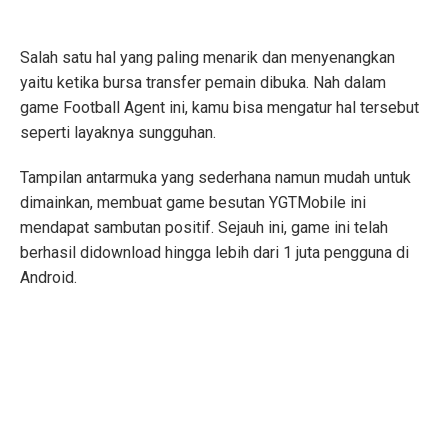
Salah satu hal yang paling menarik dan menyenangkan
yaitu ketika bursa transfer pemain dibuka. Nah dalam
game Football Agent ini, kamu bisa mengatur hal tersebut
seperti layaknya sungguhan.
Tampilan antarmuka yang sederhana namun mudah untuk
dimainkan, membuat game besutan YGTMobile ini
mendapat sambutan positif. Sejauh ini, game ini telah
berhasil didownload hingga lebih dari 1 juta pengguna di
Android.