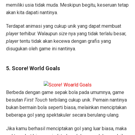
memiliki usia tidak muda. Meskipun begitu, keseruan tetap
akan kita dapati nantinya.
Terdapat animasi yang cukup unik yang dapat membuat
player
terhibur. Walaupun
size
nya yang tidak terlalu besar,
player
tentu tidak akan kecewa dengan grafis yang
disugukan oleh game ini nantinya.
5. Score! World Goals
Berbeda dengan game sepak bola pada umumnya, game
besutan
First Touch
terbilang cukup unik. Pemain nantinya
bukan bermain bola seperti biasa, melainkan menciptakan
beberapa gol yang spektakuler secara berulang-ulang.
Jika kamu berhasil menciptakan gol yang luar biasa, maka