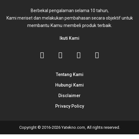
Berbekal pengalaman selama 10 tahun,
untuk
Kami meriset dan melakukan pembahasan secara objektif
membantu Kamu membeli produk terbaik.
Ikuti Kami
Tentang Kami
Hubungi Kami
Disclaimer
Privacy Policy
Copyright © 2016-2026 Yatekno.com, All rights reserved.