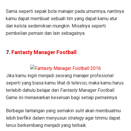
Sama seperti sepak bola manajer pada umumnya, nantinya
kamu dapat membuat sebuah tim yang dapat kamu atur
dan kelola sedemikian mungkin. Misalnya seperti
pembelian pemain dan lain sebagainya.
7.
Fantasty Manager Football
Jika kamu ingin menjadi seorang manajer profesional
seperti yang biasa kamu lihat di televisi, maka kamu harus
terlebih dahulu belajar dari
Fantasty Manager Football.
Game ini menawarkan keseruan bagi setiap pemainnya.
Berbagai tantangan yang semakin sulit akan membuatmu
lebih berfikir dalam menyusun
strategy
agar timmu dapat
terus berkembang menjadi yang terbaik.