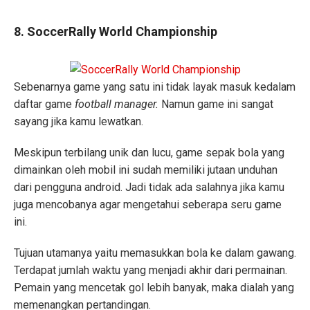
8. SoccerRally World Championship
Sebenarnya game yang satu ini tidak layak masuk kedalam
daftar game
football manager.
Namun game ini sangat
sayang jika kamu lewatkan.
Meskipun terbilang unik dan lucu, game sepak bola yang
dimainkan oleh mobil ini sudah memiliki jutaan unduhan
dari pengguna android. Jadi tidak ada salahnya jika kamu
juga mencobanya agar mengetahui seberapa seru game
ini.
Tujuan utamanya yaitu memasukkan bola ke dalam gawang.
Terdapat jumlah waktu yang menjadi akhir dari permainan.
Pemain yang mencetak gol lebih banyak, maka dialah yang
memenangkan pertandingan.