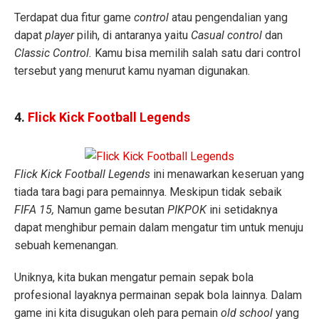
Terdapat dua fitur game
control
atau pengendalian yang
dapat
player
pilih, di antaranya yaitu
Casual control
dan
Classic Control.
Kamu bisa memilih salah satu dari control
tersebut yang menurut kamu nyaman digunakan.
4.
Flick Kick Football Legends
Flick Kick Football Legends
ini menawarkan keseruan yang
tiada tara bagi para pemainnya. Meskipun tidak sebaik
FIFA 15,
Namun game besutan
PIKPOK
ini setidaknya
dapat menghibur pemain dalam mengatur tim untuk menuju
sebuah kemenangan.
Uniknya, kita bukan mengatur pemain sepak bola
profesional layaknya permainan sepak bola lainnya. Dalam
game ini kita disugukan oleh para pemain
old school
yang