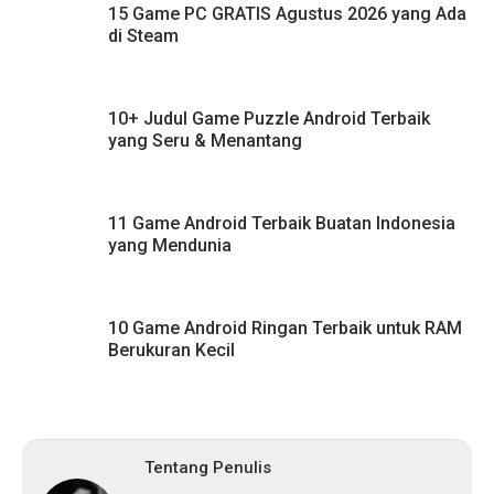
15 Game PC GRATIS Agustus 2026 yang Ada
di Steam
10+ Judul Game Puzzle Android Terbaik
yang Seru & Menantang
11 Game Android Terbaik Buatan Indonesia
yang Mendunia
10 Game Android Ringan Terbaik untuk RAM
Berukuran Kecil
Tentang Penulis