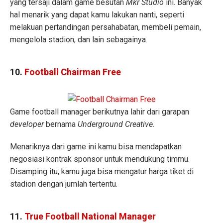
yang tersaji dalam game besutan
Mkr Studio
ini. Banyak
hal menarik yang dapat kamu lakukan nanti, seperti
melakuan pertandingan persahabatan, membeli pemain,
mengelola stadion, dan lain sebagainya.
10.
Football Chairman Free
Game football manager berikutnya lahir dari garapan
developer
bernama
Underground Creative.
Menariknya dari game ini kamu bisa mendapatkan
negosiasi kontrak sponsor untuk mendukung timmu.
Disamping itu, kamu juga bisa mengatur harga tiket di
stadion dengan jumlah tertentu.
11.
True Football National Manager