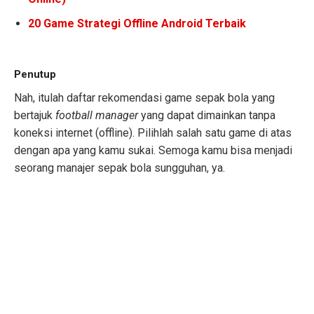
20 Game Strategi Offline Android Terbaik
Penutup
Nah, itulah daftar rekomendasi game sepak bola yang
bertajuk
football manager
yang dapat dimainkan tanpa
koneksi internet (offline). Pilihlah salah satu game di atas
dengan apa yang kamu sukai. Semoga kamu bisa menjadi
seorang manajer sepak bola sungguhan, ya.