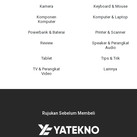
Kamera
Keyboard & Mouse
Komponen
Komputer & Laptop
Komputer
Powerbank & Baterai
Printer & Scanner
Review
Speaker & Perangkat
Audio
Tablet
Tips & Trik
TV & Perangkat
Lainnya
Video
Rujukan Sebelum Membeli