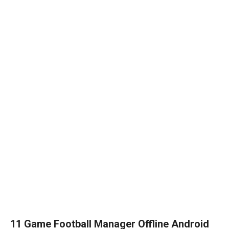
11 Game Football Manager Offline Android