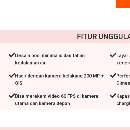
FITUR UNGGUL
Desain bodi minimalis dan tahan
Layar
kedalaman air
kecer
Hadir dengan kamera belakang 200 MP +
Perfo
OIS
Dimens
Bisa merekam video 60 FPS di kamera
Kapas
utama dan kamera depan
chargi