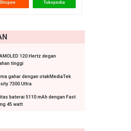
Shopee
Tokopedia
AN
 AMOLED 120 Hertz degan
ahan tinggi
rma gahar dengan otakMediaTek
ity 7300 Ultra
itas baterai 5110 mAh dengan Fast
ng 45 watt