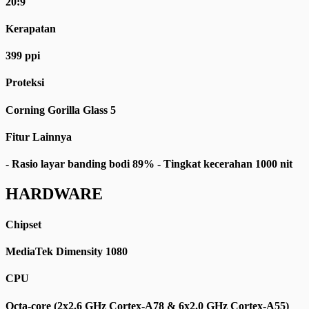
20:9
Kerapatan
399 ppi
Proteksi
Corning Gorilla Glass 5
Fitur Lainnya
- Rasio layar banding bodi 89% - Tingkat kecerahan 1000 nit
HARDWARE
Chipset
MediaTek Dimensity 1080
CPU
Octa-core (2x2.6 GHz Cortex-A78 & 6x2.0 GHz Cortex-A55)