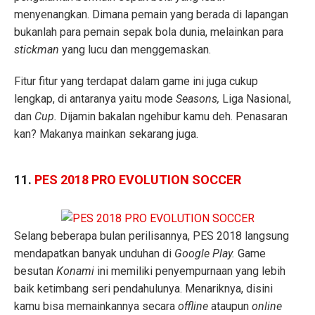
menyenangkan. Dimana pemain yang berada di lapangan
bukanlah para pemain sepak bola dunia, melainkan para
stickman
yang lucu dan menggemaskan.
Fitur fitur yang terdapat dalam game ini juga cukup
lengkap, di antaranya yaitu mode
Seasons,
Liga Nasional,
dan
Cup.
Dijamin bakalan ngehibur kamu deh. Penasaran
kan? Makanya mainkan sekarang juga.
11.
PES 2018 PRO EVOLUTION SOCCER
Selang beberapa bulan perilisannya, PES 2018
langsung
mendapatkan banyak unduhan di
Google Play.
Game
besutan
Konami
ini memiliki penyempurnaan yang lebih
baik ketimbang seri pendahulunya. Menariknya, disini
kamu bisa memainkannya secara
offline
ataupun
online