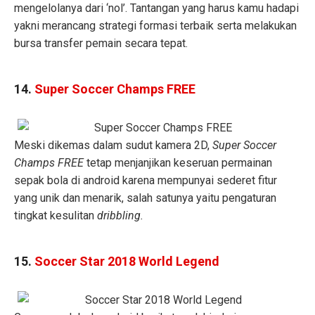
mengelolanya dari ‘nol’. Tantangan yang harus kamu hadapi
yakni merancang strategi formasi terbaik serta melakukan
bursa transfer pemain secara tepat.
14.
Super Soccer Champs FREE
Meski dikemas dalam sudut kamera 2D,
Super Soccer
Champs FREE
tetap menjanjikan keseruan permainan
sepak bola di android karena mempunyai sederet fitur
yang unik dan menarik, salah satunya yaitu pengaturan
tingkat kesulitan
dribbling.
15.
Soccer Star 2018 World Legend