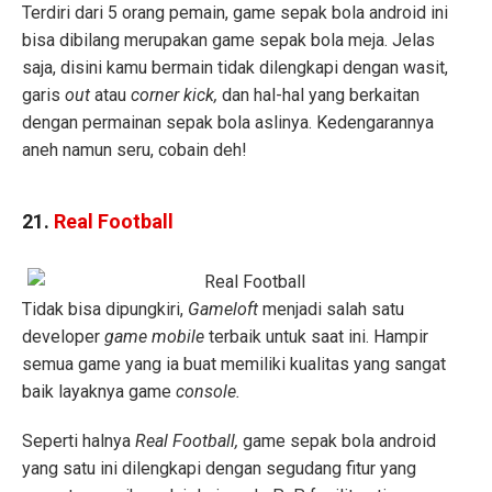
Terdiri dari 5 orang pemain, game sepak bola android ini
bisa dibilang merupakan game sepak bola meja. Jelas
saja, disini kamu bermain tidak dilengkapi dengan wasit,
garis
out
atau
corner kick,
dan hal-hal yang berkaitan
dengan permainan sepak bola aslinya. Kedengarannya
aneh namun seru, cobain deh!
21.
Real Football
Tidak bisa dipungkiri,
Gameloft
menjadi salah satu
developer
game mobile
terbaik untuk saat ini. Hampir
semua game yang ia buat memiliki kualitas yang sangat
baik layaknya game
console.
Seperti halnya
Real Football,
game sepak bola android
yang satu ini dilengkapi dengan segudang fitur yang