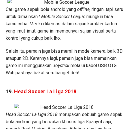
Cari game sepak bola android yang
offline,
ringan, tapi seru
untuk dimainkan?
Mobile Soccer League
mungkin bisa
kamu coba. Meski dikemas dalam sajian karakter kartun
yang imut-imut, game ini mempunyai sajian visual serta
kontrol yang cukup baik lho.
Selain itu, pemain juga bisa memilih mode kamera, baik 3D
ataupun 2D. Kerennya lagi, pemain juga bisa memainkan
game ini menggunakan
Joystick
melalui kabel USB OTG.
Wah pastinya bakal seru banget deh!
19.
Head Soccer La Liga 2018
Head Soccer La Liga 2018
merupakan sebuah game sepak
bola android yang berisikan khusus liga Spanyol saja,
seperti Real Madrid, Barcelona, Atletico, dan lain-lain.