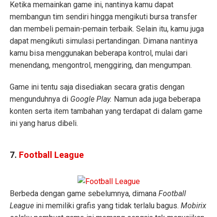
Ketika memainkan game ini, nantinya kamu dapat
membangun tim sendiri hingga mengikuti bursa transfer
dan membeli pemain-pemain terbaik. Selain itu, kamu juga
dapat mengikuti simulasi pertandingan. Dimana nantinya
kamu bisa menggunakan beberapa kontrol, mulai dari
menendang, mengontrol, menggiring, dan mengumpan.
Game ini tentu saja disediakan secara gratis dengan
mengunduhnya di
Google Play.
Namun ada juga beberapa
konten serta item tambahan yang terdapat di dalam game
ini yang harus dibeli.
7.
Football League
Berbeda dengan game sebelumnya, dimana
Football
League
ini memiliki grafis yang tidak terlalu bagus.
Mobirix