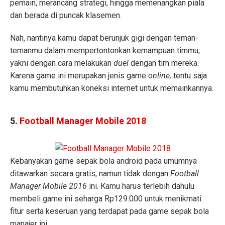
pemain, merancang strategi, hingga memenangkan piala
dan berada di puncak klasemen.
Nah, nantinya kamu dapat berunjuk gigi dengan teman-
temanmu dalam mempertontonkan kemampuan timmu,
yakni dengan cara melakukan
duel
dengan tim mereka.
Karena game ini merupakan jenis game
online,
tentu saja
kamu membutuhkan koneksi internet untuk memainkannya.
5.
Football Manager Mobile 2018
Kebanyakan game sepak bola android pada umumnya
ditawarkan secara gratis, namun tidak dengan
Football
Manager Mobile 2016
ini. Kamu harus terlebih dahulu
membeli game ini seharga Rp129.000 untuk menikmati
fitur serta keseruan yang terdapat pada game sepak bola
manajer ini.