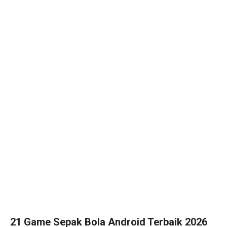
21 Game Sepak Bola Android Terbaik 2026