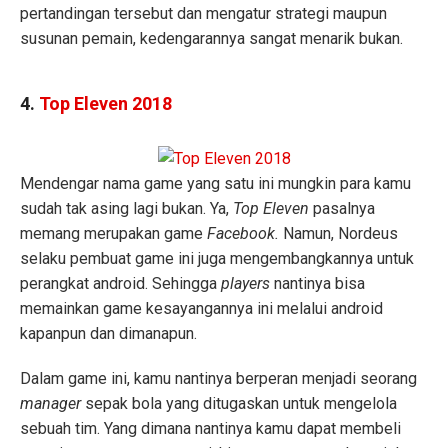
pertandingan tersebut dan mengatur strategi maupun
susunan pemain, kedengarannya sangat menarik bukan.
4.
Top Eleven 2018
Mendengar nama game yang satu ini mungkin para kamu
sudah tak asing lagi bukan. Ya,
Top Eleven
pasalnya
memang merupakan game
Facebook.
Namun, Nordeus
selaku pembuat game ini juga mengembangkannya untuk
perangkat android. Sehingga
players
nantinya bisa
memainkan game kesayangannya ini melalui android
kapanpun dan dimanapun.
Dalam game ini, kamu nantinya berperan menjadi seorang
manager
sepak bola yang ditugaskan untuk mengelola
sebuah tim. Yang dimana nantinya kamu dapat membeli