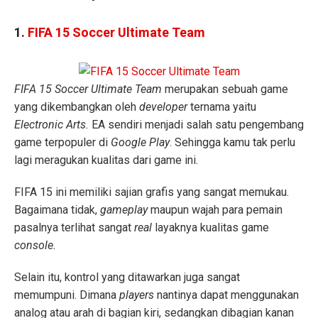
1.
FIFA 15 Soccer Ultimate Team
FIFA 15 Soccer Ultimate Team
merupakan sebuah game
yang dikembangkan oleh
developer
ternama yaitu
Electronic Arts.
EA sendiri menjadi salah satu pengembang
game terpopuler di
Google Play
. Sehingga kamu tak perlu
lagi meragukan kualitas dari game ini.
FIFA 15 ini memiliki sajian grafis yang sangat memukau.
Bagaimana tidak,
gameplay
maupun wajah para pemain
pasalnya terlihat sangat
real
layaknya kualitas game
console.
Selain itu, kontrol yang ditawarkan juga sangat
memumpuni. Dimana
players
nantinya dapat menggunakan
analog atau arah di bagian kiri, sedangkan dibagian kanan