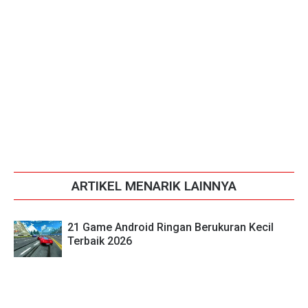
ARTIKEL MENARIK LAINNYA
21 Game Android Ringan Berukuran Kecil
Terbaik 2026