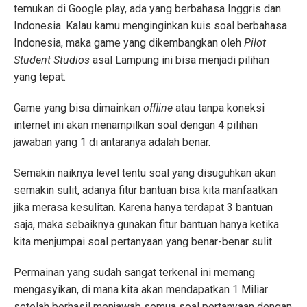
temukan di Google play, ada yang berbahasa Inggris dan
Indonesia. Kalau kamu menginginkan kuis soal berbahasa
Indonesia, maka game yang dikembangkan oleh
Pilot
Student Studios
asal Lampung ini bisa menjadi pilihan
yang tepat.
Game yang bisa dimainkan
offline
atau tanpa koneksi
internet ini akan menampilkan soal dengan 4 pilihan
jawaban yang 1 di antaranya adalah benar.
Semakin naiknya level tentu soal yang disuguhkan akan
semakin sulit, adanya fitur bantuan bisa kita manfaatkan
jika merasa kesulitan. Karena hanya terdapat 3 bantuan
saja, maka sebaiknya gunakan fitur bantuan hanya ketika
kita menjumpai soal pertanyaan yang benar-benar sulit.
Permainan yang sudah sangat terkenal ini memang
mengasyikan, di mana kita akan mendapatkan 1 Miliar
setelah berhasil menjawab semua soal pertanyaan dengan