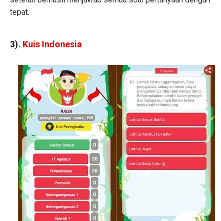
tepat.
3).
Kuis Indonesia