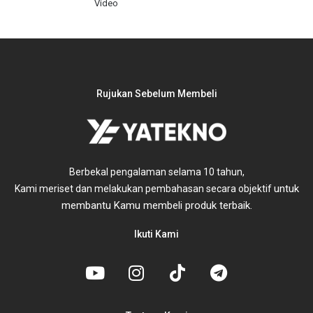
Video
Rujukan Sebelum Membeli
Berbekal pengalaman selama 10 tahun,
untuk
Kami meriset dan melakukan pembahasan secara objektif
membantu Kamu membeli produk terbaik.
Ikuti Kami