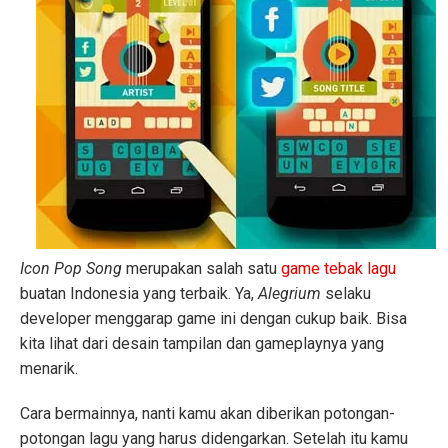
Icon Pop Song
merupakan salah satu
game tebak lagu
buatan Indonesia yang terbaik. Ya,
Alegrium
selaku
developer menggarap game ini dengan cukup baik. Bisa
kita lihat dari desain tampilan dan gameplaynya yang
menarik.
Cara bermainnya, nanti kamu akan diberikan potongan-
potongan lagu yang harus didengarkan. Setelah itu kamu