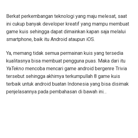
Berkat perkembangan teknologi yang maju melesat, saat
ini cukup banyak developer kreatif yang mampu membuat
game kuis sehingga dapat dimainkan kapan saja melalui
smartphone, baik itu Android ataupun iOS.
Ya, memang tidak semua permainan kuis yang tersedia
kualitasnya bisa membuat pengguna puas. Maka dari itu
YaTekno
mencoba mencari game android bergenre Trivia
tersebut sehingga akhirnya terkumpullah 8 game kuis
terbaik untuk android buatan Indonesia yang bisa disimak
penjelasannya pada pembahasan di bawah ini…