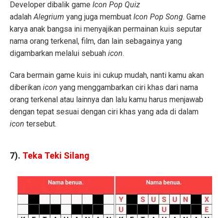
Developer dibalik game
Icon Pop Quiz
adalah
Alegrium
yang juga membuat
Icon Pop Song
. Game
karya anak bangsa ini menyajikan permainan kuis seputar
nama orang terkenal, film, dan lain sebagainya yang
digambarkan melalui sebuah
icon
.
Cara bermain game kuis ini cukup mudah, nanti kamu akan
diberikan
icon
yang menggambarkan ciri khas dari nama
orang terkenal atau lainnya dan lalu kamu harus menjawab
dengan tepat sesuai dengan ciri khas yang ada di dalam
icon
tersebut.
7).
Teka Teki Silang