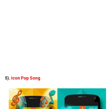
5).
Icon Pop Song