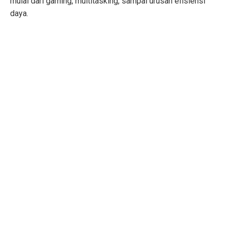
mulai dari gaming, multitasking, sampai urusan efisiensi
daya.