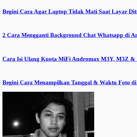
Begini Cara Agar Laptop Tidak Mati Saat Layar Di
2 Cara Mengganti Background Chat Whatsapp di A
Cara Isi Ulang Kuota MiFi Andromax M3Y, M3Z & 
Begini Cara Menampilkan Tanggal & Waktu Foto di