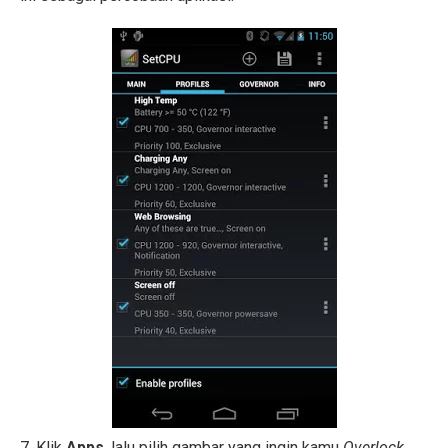
7. Klik
Apps
, lalu pilih gambar yang ingin kamu
Overlock.